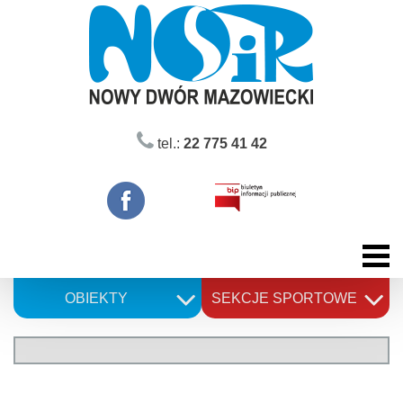
Skip
to
content
tel.:
22 775 41 42
OBIEKTY
SEKCJE SPORTOWE