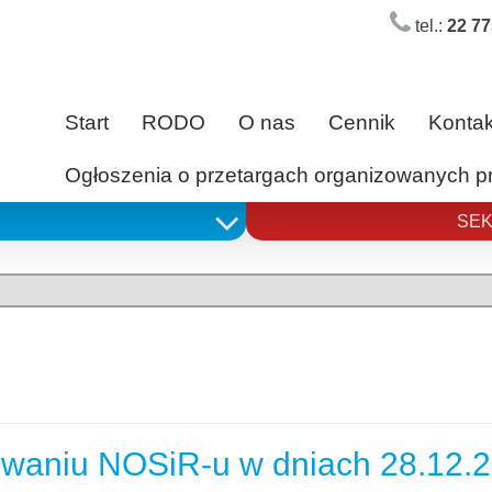
tel.:
22 77
Start
RODO
O nas
Cennik
Kontak
Ogłoszenia o przetargach organizowanych 
SEK
owaniu NOSiR-u w dniach 28.12.2