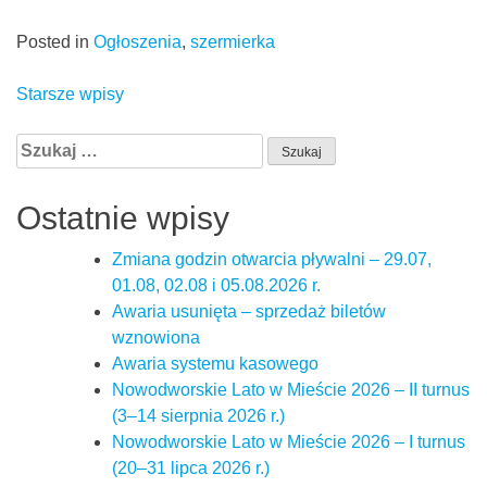
Posted in
Ogłoszenia
,
szermierka
Nawigacja
Starsze wpisy
po
Szukaj:
wpisach
Ostatnie wpisy
Zmiana godzin otwarcia pływalni – 29.07,
01.08, 02.08 i 05.08.2026 r.
Awaria usunięta – sprzedaż biletów
wznowiona
Awaria systemu kasowego
Nowodworskie Lato w Mieście 2026 – II turnus
(3–14 sierpnia 2026 r.)
Nowodworskie Lato w Mieście 2026 – I turnus
(20–31 lipca 2026 r.)