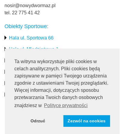
nosir@nowydwormaz.pl
tel. 22 775 41 42
Obiekty Sportowe:
Hala ul. Sportowa 66
Hala ul. Młodzieżowa 1
Stadion miejski
Ta witryna wykorzystuje pliki cookies w
celach analitycznych. Pliki cookies będą
Obiekty rekreacyjne
zapisywane w pamięci Twojego urządzenia
zgodnie z ustawieniami Twojej przeglądarki.
Pływalnia
Więcej informacji, dotyczących sposobu
Turystyka
przetwarzania Twoich danych osobowych
znajdziesz w
Polityce prywatności
Dołącz do nas:
Odrzuć
Zezwól na cookies