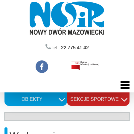
Skip
to
content
tel.:
22 775 41 42
OBIEKTY
SEKCJE SPORTOWE