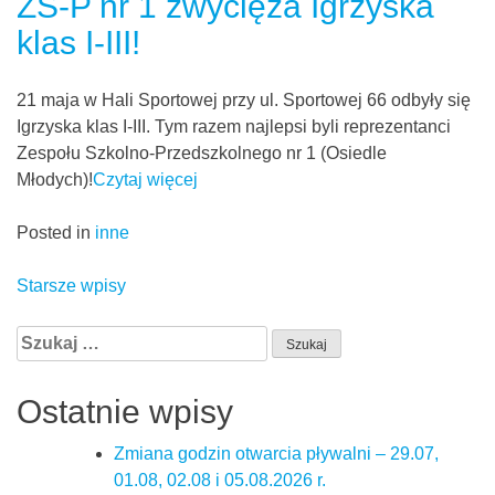
ZS-P nr 1 zwycięża Igrzyska
klas I-III!
21 maja w Hali Sportowej przy ul. Sportowej 66 odbyły się
Igrzyska klas I-III. Tym razem najlepsi byli reprezentanci
Zespołu Szkolno-Przedszkolnego nr 1 (Osiedle
Młodych)!
Czytaj więcej
Posted in
inne
Nawigacja
Starsze wpisy
po
Szukaj:
wpisach
Ostatnie wpisy
Zmiana godzin otwarcia pływalni – 29.07,
01.08, 02.08 i 05.08.2026 r.