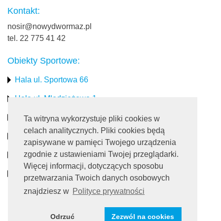
Kontakt:
nosir@nowydwormaz.pl
tel. 22 775 41 42
Obiekty Sportowe:
Hala ul. Sportowa 66
Hala ul. Młodzieżowa 1
Stadion miejski
Ta witryna wykorzystuje pliki cookies w
celach analitycznych. Pliki cookies będą
Obiekty rekreacyjne
zapisywane w pamięci Twojego urządzenia
zgodnie z ustawieniami Twojej przeglądarki.
Pływalnia
Więcej informacji, dotyczących sposobu
Turystyka
przetwarzania Twoich danych osobowych
znajdziesz w
Polityce prywatności
Dołącz do nas:
Odrzuć
Zezwól na cookies