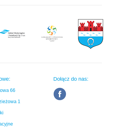
towe:
Dołącz do nas:
rtowa 66
dzieżowa 1
ki
acyjne