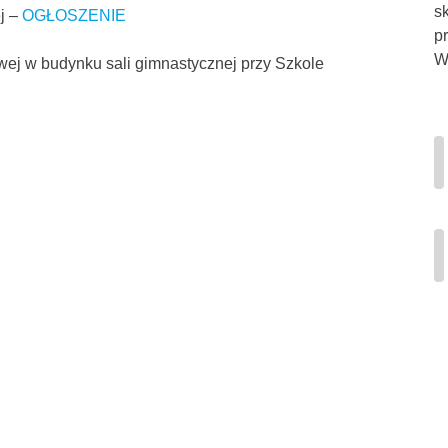
s
j –
OGŁOSZENIE
p
Wi
wej w budynku sali gimnastycznej przy Szkole