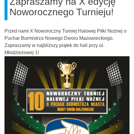
Zapraszamy na X edycję
Noworocznego Turnieju!
Przed nami X Noworoczny Turniej Halowej Piłki Nożnej o
Puchar Burmistrza Nowego Dworu Mazowieckiego.
Zapraszamy w najbliższy piątek do hali przy ul.
Młodzieżowej 1!