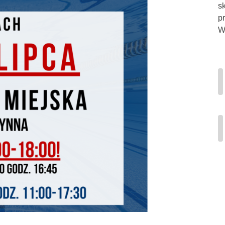
s
p
Wi