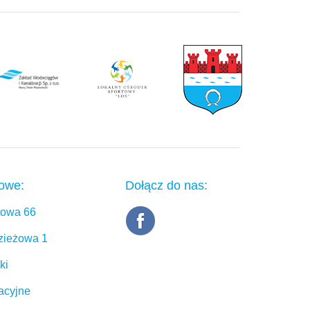
towe:
Dołącz do nas:
rtowa 66
dzieżowa 1
ki
acyjne