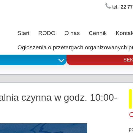
tel.:
22 77
Start
RODO
O nas
Cennik
Kontak
Ogłoszenia o przetargach organizowanych 
SEK
alnia czynna w godz. 10:00-
p