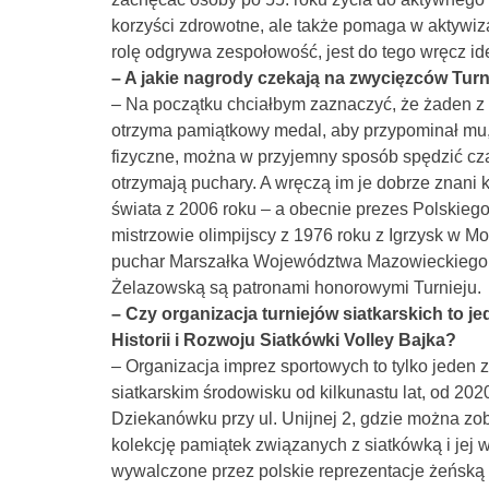
korzyści zdrowotne, ale także pomaga w aktywizac
rolę odgrywa zespołowość, jest do tego wręcz id
– A jakie nagrody czekają na zwycięzców Turn
– Na początku chciałbym zaznaczyć, że żaden z
otrzyma pamiątkowy medal, aby przypominał mu, 
fizyczne, można w przyjemny sposób spędzić czas
otrzymają puchary. A wręczą im je dobrze znani k
świata z 2006 roku – a obecnie prezes Polskiego
mistrzowie olimpijscy z 1976 roku z Igrzysk w Mo
puchar Marszałka Województwa Mazowieckiego A
Żelazowską są patronami honorowymi Turnieju.
– Czy organizacja turniejów siatkarskich to 
Historii i Rozwoju Siatkówki Volley Bajka?
– Organizacja imprez sportowych to tylko jeden z
siatkarskim środowisku od kilkunastu lat, od 2020
Dziekanówku przy ul. Unijnej 2, gdzie można z
kolekcję pamiątek związanych z siatkówką i jej 
wywalczone przez polskie reprezentacje żeńską