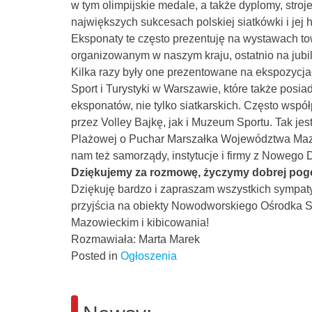
w tym olimpijskie medale, a także dyplomy, stro
największych sukcesach polskiej siatkówki i jej hi
Eksponaty te często prezentuję na wystawach t
organizowanym w naszym kraju, ostatnio na ju
Kilka razy były one prezentowane na ekspozycj
Sport i Turystyki w Warszawie, które także posia
eksponatów, nie tylko siatkarskich. Często wspó
przez Volley Bajkę, jak i Muzeum Sportu. Tak je
Plażowej o Puchar Marszałka Województwa Mazo
nam też samorządy, instytucje i firmy z Noweg
Dziękujemy za rozmowę, życzymy dobrej pogod
Dziękuję bardzo i zapraszam wszystkich sympaty
przyjścia na obiekty Nowodworskiego Ośrodka S
Mazowieckim i kibicowania!
Rozmawiała: Marta Marek
Posted in
Ogłoszenia