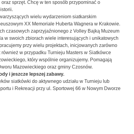
je oraz sprzęt. Chcę w ten sposób przypominać o
storii.
owarzyszących wielu wydarzeniom siatkarskim
bileuszowym XX Memoriale Huberta Wagnera w Krakowie.
ach czasowych zaprzyjaźnionego z Volley Bajką Muzeum
da w swoich zbiorach wiele interesujących i unikatowych
łpracujemy przy wielu projektach, inicjowanych zarówno
st również w przypadku Turnieju Masters w Siatkówce
wieckiego, który wspólnie organizujemy. Pomagają
o Dworu Mazowieckiego oraz gminy Czosnów.
y i jeszcze lepszej zabawy.
ków siatkówki do aktywnego udziału w Turnieju lub
portu i Rekreacji przy ul. Sportowej 66 w Nowym Dworze