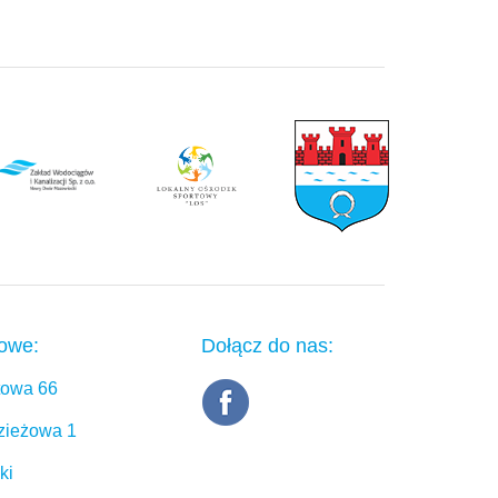
towe:
Dołącz do nas:
rtowa 66
dzieżowa 1
ki