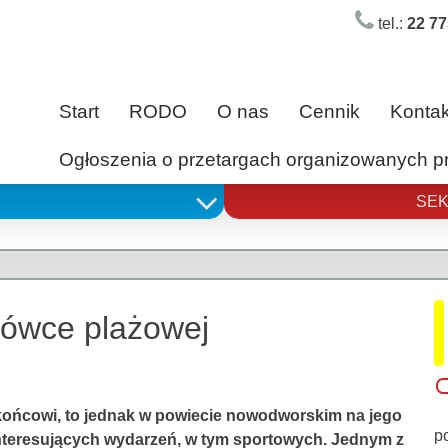
tel.:
22 77
Start
RODO
O nas
Cennik
Kontak
Ogłoszenia o przetargach organizowanych 
SEK
kówce plażowej
końcowi, to jednak w powiecie nowodworskim na jego
p
interesujących wydarzeń, w tym sportowych. Jednym z