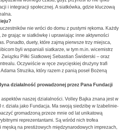
ji i integracji społecznej. A siatkówka, gdzie kluczową
ealna.
ieju?
 uczestników nie wróci do domu z pustymi rękoma. Każdy
że grając w siatkówkę i uprawiając inne aktywności
. Ponadto, duety, które zajmą pierwsze trzy miejsca,
ibicom byli wspaniali siatkarze, w tym m.in. wicemistrz
 Związku Piłki Siatkowej Sebastian Świderski – oraz
ntrealu. Oczywiście w ręce zwycięskiej drużyny trafi
dama Struzika, który razem z panią poseł Bożeną
jedyna działalność prowadzonej przez Pana Fundacji
 aspektów naszej działalności. Volley Bajka znana jest w
 r. działa jako Fundacja. Ma swoją siedzibę w Izabelinie-
obaczyć gromadzoną przeze mnie od lat unikatową
wybitnymi reprezentantami. Są wśród nich trofea
 i męską na prestiżowych międzynarodowych imprezach,