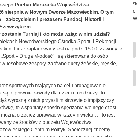
s
ażowej o Puchar Marszałka Województwa
p
 26 sierpnia w Nowym Dworze Mazowieckim. O tym
Wi
 założycielem i prezesem Fundacji Historii i
 Szewczykiem.
zostanie Turniej i kto może wziąć w nim udział?
 obiektach Nowodworskiego Ośrodka Sportu i Rekreacji
kim. Finał zaplanowany jest na godz. 15:00. Zawody te
u „Sport – Druga Młodość” i są skierowane do osób
 dwuosobowe zespoły, zarówno duety żeńskie, męskie,
prez sportowych mających na celu propagowanie
k są to głównie zawody dla dzieci i młodzieży. To
yś wyrosną z nich przyszli mistrzowie olimpijscy czy
iatkówkę, to wspaniały sposób spędzania wolnego czasu
rt można przecież uprawiać w każdym wieku… I to jest
ansowany ze środków z budżetu Województwa
Mazowieckiego Centrum Polityki Społecznej chcemy
spędzania wolnego czasu, gdyż przynosi to nie tylko