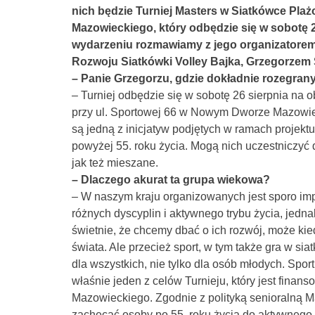
nich będzie Turniej Masters w Siatkówce Pl
Mazowieckiego, który odbędzie się w sobotę
wydarzeniu rozmawiamy z jego organizatorem –
Rozwoju Siatkówki Volley Bajka, Grzegorzem
– Panie Grzegorzu, gdzie dokładnie rozegrany 
– Turniej odbędzie się w sobotę 26 sierpnia na
przy ul. Sportowej 66 w Nowym Dworze Mazowiec
są jedną z inicjatyw podjętych w ramach projekt
powyżej 55. roku życia. Mogą nich uczestniczyć
jak też mieszane.
– Dlaczego akurat ta grupa wiekowa?
– W naszym kraju organizowanych jest sporo im
różnych dyscyplin i aktywnego trybu życia, jedna
świetnie, że chcemy dbać o ich rozwój, może kied
świata. Ale przecież sport, w tym także gra w s
dla wszystkich, nie tylko dla osób młodych. Spo
właśnie jeden z celów Turnieju, który jest fin
Mazowieckiego. Zgodnie z polityką senioralną 
zachęcać osoby po 55. roku życia do aktywnego 