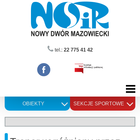
Skip
to
content
tel.:
22 775 41 42
OBIEKTY
SEKCJE SPORTOWE