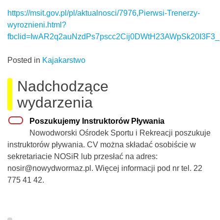
https://msit.gov.pl/pl/aktualnosci/7976,Pierwsi-Trenerzy-
wyroznieni.html?
fbclid=IwAR2q2auNzdPs7pscc2Cij0DWtH23AWpSk20I3F3
Posted in
Kajakarstwo
Nadchodzące
wydarzenia
Poszukujemy Instruktorów Pływania
Nowodworski Ośrodek Sportu i Rekreacji poszukuje
instruktorów pływania. CV można składać osobiście w
sekretariacie NOSiR lub przesłać na adres:
nosir@nowydwormaz.pl. Więcej informacji pod nr tel. 22
775 41 42.