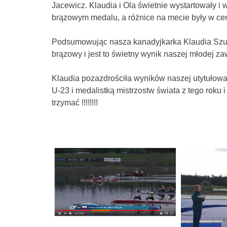
Jacewicz. Klaudia i Ola świetnie wystartowały i 
brązowym medalu, a różnice na mecie były w ce
Podsumowując nasza kanadyjkarka Klaudia Szulec
brązowy i jest to świetny wynik naszej młodej za
Klaudia pozazdrościła wyników naszej utytułowan
U-23 i medalistką mistrzostw świata z tego roku 
trzymać !!!!!!!!