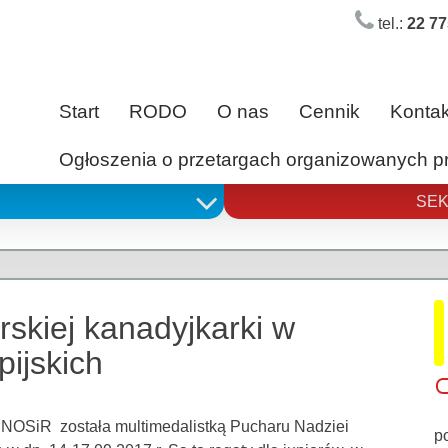
tel.:
22 77
Start
RODO
O nas
Cennik
Kontak
Ogłoszenia o przetargach organizowanych 
SEK
skiej kanadyjkarki w
ijskich
 NOSiR została multimedalistką Pucharu Nadziei
p