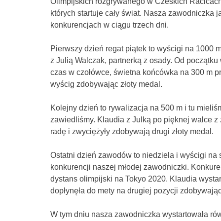
Olimpijskich rozgrywanego w Czeskich Racicach w
których startuje cały świat. Nasza zawodniczka j
konkurencjach w ciągu trzech dni.
Pierwszy dzień regat piątek to wyścigi na 1000 
z Julią Walczak, partnerką z osady. Od początku
czas w czołówce, świetna końcówka na 300 m p
wyścig zdobywając złoty medal.
Kolejny dzień to rywalizacja na 500 m i tu mieliś
zawiedliśmy. Klaudia z Julką po pięknej walce 
radę i zwyciężyły zdobywają drugi złoty medal.
Ostatni dzień zawodów to niedziela i wyścigi na 
konkurencji naszej młodej zawodniczki. Konkure
dystans olimpijski na Tokyo 2020. Klaudia wysta
dopłynęła do mety na drugiej pozycji zdobywając
W tym dniu nasza zawodniczka wystartowała rów