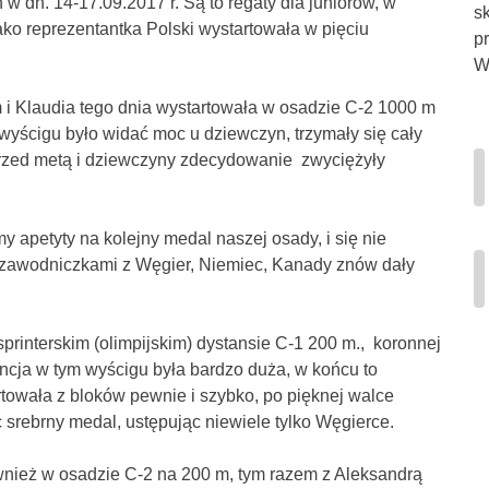
 dn. 14-17.09.2017 r. Są to regaty dla juniorów, w
s
ako reprezentantka Polski wystartowała w pięciu
p
Wi
m i Klaudia tego dnia wystartowała w osadzie C-2 1000 m
 wyścigu było widać moc u dziewczyn, trzymały się cały
rzed metą i dziewczyny zdecydowanie zwyciężyły
my apetyty na kolejny medal naszej osady, i się nie
z zawodniczkami z Węgier, Niemiec, Kanady znów dały
sprinterskim (olimpijskim) dystansie C-1 200 m., koronnej
ncja w tym wyścigu była bardzo duża, w końcu to
rtowała z bloków pewnie i szybko, po pięknej walce
 srebrny medal, ustępując niewiele tylko Węgierce.
nież w osadzie C-2 na 200 m, tym razem z Aleksandrą