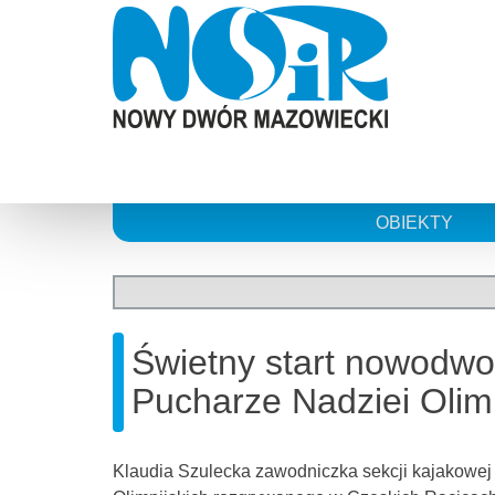
Skip
to
content
OBIEKTY
Świetny start nowodwor
Pucharze Nadziei Olimp
Klaudia Szulecka zawodniczka sekcji kajakowej