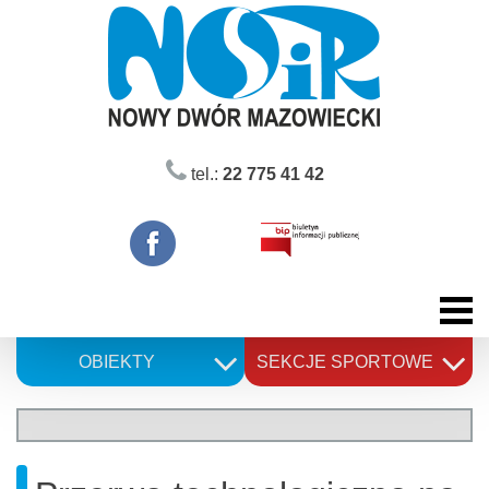
Skip
to
content
tel.:
22 775 41 42
OBIEKTY
SEKCJE SPORTOWE