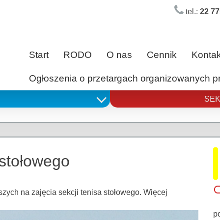
tel.:
22 77
Start
RODO
O nas
Cennik
Kontak
Ogłoszenia o przetargach organizowanych 
SEK
 stołowego
zych na zajęcia sekcji tenisa stołowego. Więcej
p