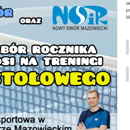
s
p
Wi