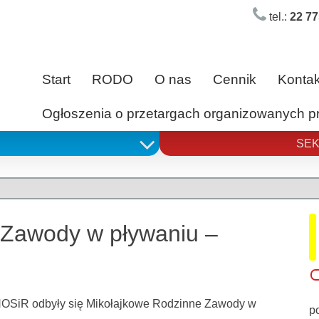
tel.:
22 77
Start
RODO
O nas
Cennik
Kontak
Ogłoszenia o przetargach organizowanych 
SEK
 Zawody w pływaniu –
ej NOSiR odbyły się Mikołajkowe Rodzinne Zawody w
p