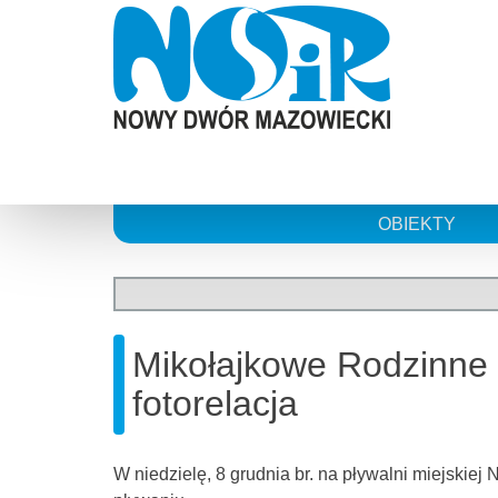
Skip
to
content
OBIEKTY
Mikołajkowe Rodzinne
fotorelacja
W niedzielę, 8 grudnia br. na pływalni miejski