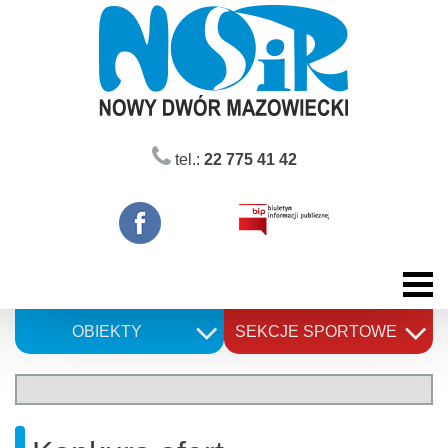
Skip
to
content
tel.:
22 775 41 42
OBIEKTY
SEKCJE SPORTOWE