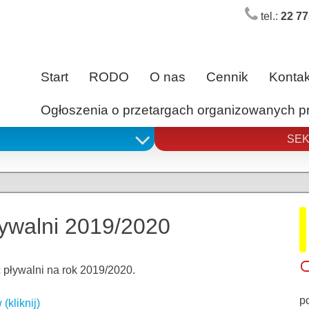
tel.:
22 77
Start
RODO
O nas
Cennik
Kontak
Ogłoszenia o przetargach organizowanych 
SEK
ywalni 2019/2020
pływalni na rok 2019/2020.
p
(kliknij)