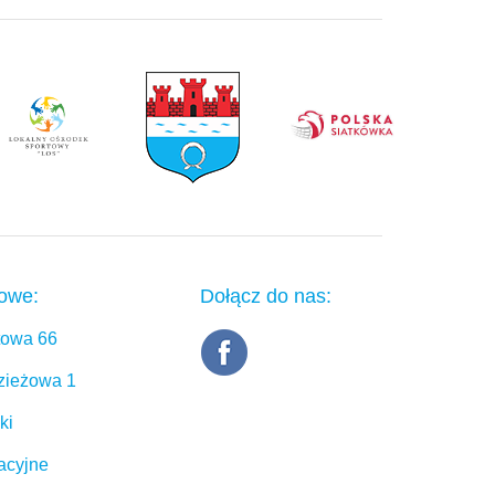
towe:
Dołącz do nas:
rtowa 66
dzieżowa 1
ki
acyjne