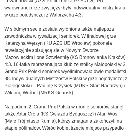
Lewandowski (AZS Politechnika Rzeszów). Po
wyrównanej grze zwyciężył były indywidualny mistrz kraju
w grze pojedynczej z Wałbrzycha 4:3.
W siódmym secie została wyłoniona także najlepsza
zawodniczka w rywalizacji seniorek. W finałowej grze
Katarzyna Węrzyn (KU AZS UE Wrocław) pokonała
rewelacyjnie spisującą się w Nowym Dworze
Mazowieckim Ilonę Sztwiertnię (KS Bronowianka Kraków)
4:3. 16-latka reprezentująca klub ze stolicy Małopolski w 2.
Grand Prix Polski seniorek wyeliminowała dwie medalistki
88. Indywidualnych Mistrzostw Polski w grze pojedynczej z
Białegostoku – Paulinę Krzysiek (MUKS Start Nadarzyn) i
Wiktorię Wróbel (MRKS Gdańsk).
Na podium 2. Grand Prix Polski w gronie seniorów stanęli
także Artur Grela (KS Gwiazda Bydgoszcz) i Alan Woś
(Małe Trójmiasto Rumia), którzy zmagania zakończyli na
etapie półfinałów. Wśród kobiet trzecie miejsce przypadło