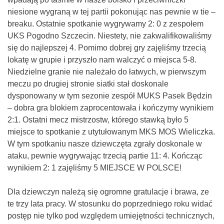
niesione wygraną w tej partii pokonując nas pewnie w tie –
breaku. Ostatnie spotkanie wygrywamy 2: 0 z zespołem
UKS Pogodno Szczecin. Niestety, nie zakwalifikowaliśmy
się do najlepszej 4. Pomimo dobrej gry zajęliśmy trzecią
lokatę w grupie i przyszło nam walczyć o miejsca 5-8.
Niedzielne granie nie należało do łatwych, w pierwszym
meczu po drugiej stronie siatki stał doskonale
dysponowany w tym sezonie zespół MUKS Pasek Będzin
– dobra gra blokiem zaprocentowała i kończymy wynikiem
2:1. Ostatni mecz mistrzostw, którego stawką było 5
miejsce to spotkanie z utytułowanym MKS MOS Wieliczka.
W tym spotkaniu nasze dziewczęta zgrały doskonale w
ataku, pewnie wygrywając trzecią partie 11: 4. Kończąc
wynikiem 2: 1 zajęliśmy 5 MIEJSCE W POLSCE!
Dla dziewczyn należą się ogromne gratulacje i brawa, ze
te trzy lata pracy. W stosunku do poprzedniego roku widać
postęp nie tylko pod względem umiejętności technicznych,