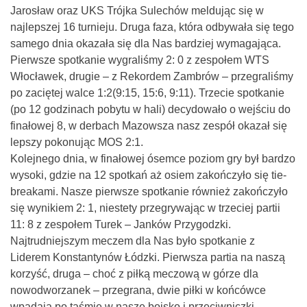
Jarosław oraz UKS Trójka Sulechów meldując się w
najlepszej 16 turnieju. Druga faza, która odbywała się tego
samego dnia okazała się dla Nas bardziej wymagająca.
Pierwsze spotkanie wygraliśmy 2: 0 z zespołem WTS
Włocławek, drugie – z Rekordem Zambrów – przegraliśmy
po zaciętej walce 1:2(9:15, 15:6, 9:11). Trzecie spotkanie
(po 12 godzinach pobytu w hali) decydowało o wejściu do
finałowej 8, w derbach Mazowsza nasz zespół okazał się
lepszy pokonując MOS 2:1.
Kolejnego dnia, w finałowej ósemce poziom gry był bardzo
wysoki, gdzie na 12 spotkań aż osiem zakończyło się tie-
breakami. Nasze pierwsze spotkanie również zakończyło
się wynikiem 2: 1, niestety przegrywając w trzeciej partii
11: 8 z zespołem Turek – Janków Przygodzki.
Najtrudniejszym meczem dla Nas było spotkanie z
Liderem Konstantynów Łódzki. Pierwsza partia na naszą
korzyść, druga – choć z piłką meczową w górze dla
nowodworzanek – przegrana, dwie piłki w końcówce
wpadają po taśmie w nasze boisko i przeciwniczki